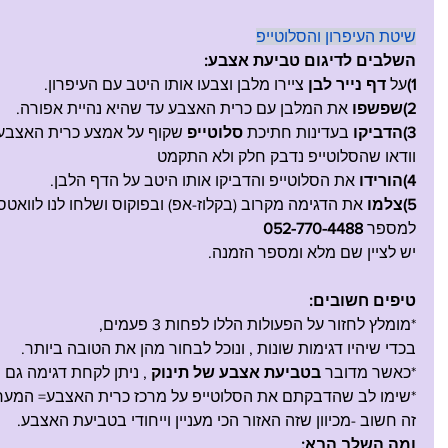
שיטת העיפרון והסלוטייפ
השלבים לדיגום טביעת אצבע:
1)
על 
דף נייר לבן
 ציירו מלבן וצבעו אותו היטב עם העיפרון.
2)שפשפו
 את המלבן עם כרית האצבע עד שהיא נהיית אפורה.
3)הדביקו 
בעדינות חתיכת
 סלוטייפ
 שקוף על אמצע כרית האצבע
וודאו שהסלוטייפ נדבק חלק ולא התקמט
4)הורידו 
את הסלוטייפ והדביקו אותו היטב על הדף הלבן.
5)צלמו 
את הדגימה מקרוב (בקלוז-אפ) ובפוקוס ושלחו לנו לוואט
למספר 
052-770-4488
יש לציין שם מלא ומספר הזמנה.
טיפים חשובים:
*מומלץ לחזור על הפעולות הללו לפחות 3 פעמים, 
בכדי שיהיו דגימות שונות , ונוכל לבחור מהן את הטובה ביותר.
*כאשר מדובר 
בטביעת אצבע של תינוק
 , ניתן לקחת דגימה גם 
*שימו לב שהדבקתם את הסלוטייפ על מרכז כרית האצבע= המער
זה חשוב -מכיוון שזה האזור הכי מעניין וייחודי בטביעת האצבע.
ומה השלב הבא: