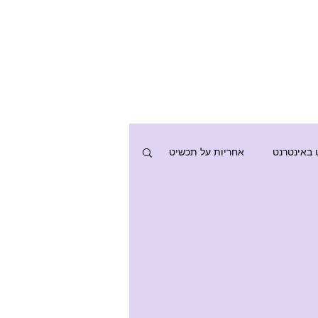
ליונים
טבעות
עוד
 באינטרנט
אחריות על תכשיט
טבעות נישואין
אבני חן
ד למצוא את מידת
עת הנכונה ?