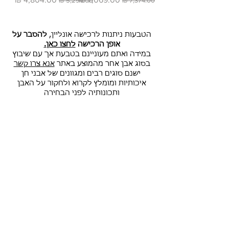
הטבעות ניתנות לרכישה אונליין,
להסבר על
אופן הרכישה
לחצו כאן.
במידה ואתם מעוניינם בטבעת אך עם שיבוץ
בסוג אבן אחר מהמוצע באתר
אנא צרו קשר
ישנם סוגים רבים ומגוונים של אבני חן
איכותיות ומומלץ לקרוא ולחקור על האבן
ותכונותיה לפני הבחירה
דינר עיצוב תכשיטים
סטודיו מעצבים המתמחה בטבעות
נישואין טבעות אירוסין תכשיטי טביעות
אצבע ,ותכשיטי יוקרה אופנתיים
בהתאמה אישית. הסטודיו משלב
עיצוב בעבודת יד עם טכניקות הייטק
עכשוויות, גישה הפותחת את עולם
התכשיטים ליצירות ייחודיות מגוונות
השראה.