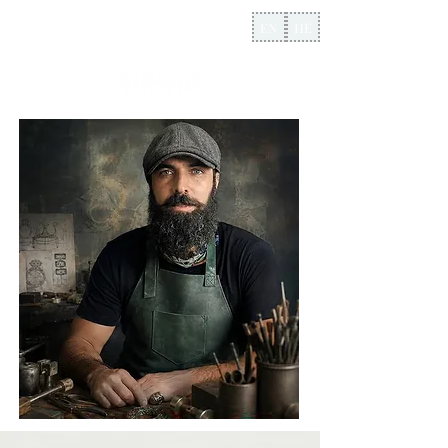
EN
HE