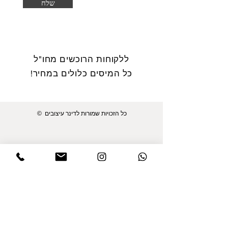
שלח
ללקוחות הרוכשים מחו"ל
כל המיסים כלולים במחיר!
© כל הזכויות שמורות לדינר עיצובים
מפת האתר
תכשיטים
דף הבית
טבעות פרח החיים
גלריית לקוחות
טבעות נוי משובצות
גלריית עובדים
עגילים
בסטודיו
חמסות
אודות
תליון לאישה