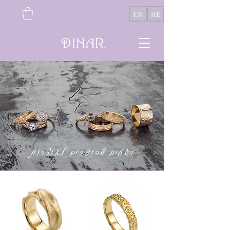
EN
HE