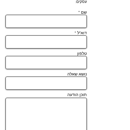
עסקים:
שם *
דוא"ל *
טלפון
נושא שאלה
תוכן הודעה