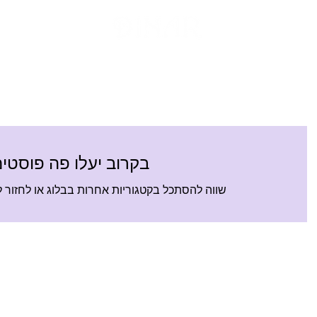
תכשיטי טביעת אצבע
תכשיטי שמות
ת
בקרוב יעלו פה פוסטי
שווה להסתכל בקטגוריות אחרות בבלוג או לחזור ל
ח החיים - הסנסציה
אחריות על תכשיט
כיצ
יאומטרית!
ואבני חן
הטב