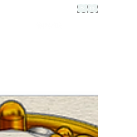
EN
HE