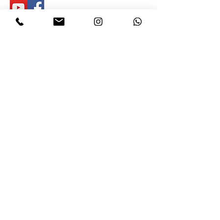
דינר עיצוב תכשיטים
סטודיו מעצבים המתמחה בטבעות
נישואין טבעות אירוסין תכשיטי טביעות
אצבע ,ותכשיטי יוקרה אופנתיים
בהתאמה אישית. הסטודיו משלב
עיצוב בעבודת יד עם טכניקות הייטק
עכשוויות, גישה הפותחת את עולם
התכשיטים ליצירות ייחודיות מגוונות
השראה.