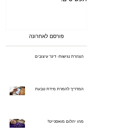
טיפים לאיחסון, ניקוי ושימור
פר
תכשיטים!
הג
פורסם לאחרונה
הצהרת נגישות- דינר עיצובים
המדריך להמרת מידת טבעת