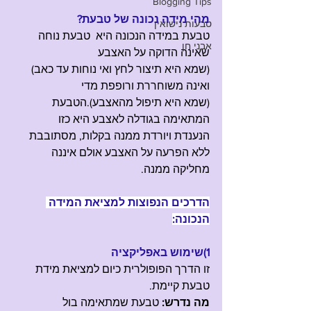
Blogging Tips
מהי מידה נכונה של טבעת?
טבעות נישואין
טבעת במידה הנכונה היא  טבעת נוחה 
אבני חן
שאינה הדוקה על האצבע 
(שמא היא תיצור לחץ ואי נוחות עד כאב) 
ואינה משוחררת ורופפת מדי 
(שמא היא תיפול מהאצבע).הטבעת 
המתאימה בגודלה לאצבע היא כזו 
הנענדת ויורדת ממנה בקלות, מסתובבת 
ללא הפרעה על האצבע אולם איננה 
מחליקה ממנה. 
הדרכים הנפוצות למציאת המידה 
הנכונה:
1)שימוש באפליקציה
זו הדרך הפופולרית כיום למציאת מידת 
טבעת קיימת.
מה נדרש:
 טבעת שמתאימה בול 