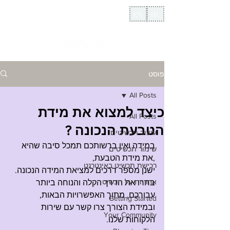
EN
HE
פוסט
All Posts
כיצד למצוא את מידת
All Posts
הטבעת הנכונה ?
עיצוב תכשיטים
במידה ואין ברשותכם תמכל סיבה שהיא 
שימור תכשיטים
,את מידת הטבעת, 
רכישת תכשיט באינטרנט
ישנן מספר דרכים למציאת המידה הנכונה. 
אחריות על תכשיט
בחרו את הדרך הקלה והנוחה ביותר 
עבורכם, מתוך האפשרויות הבאות, 
Getting Started
ובמידת הצורך צרו קשר עם שירות 
Your Community
הלקוחות שלנו.