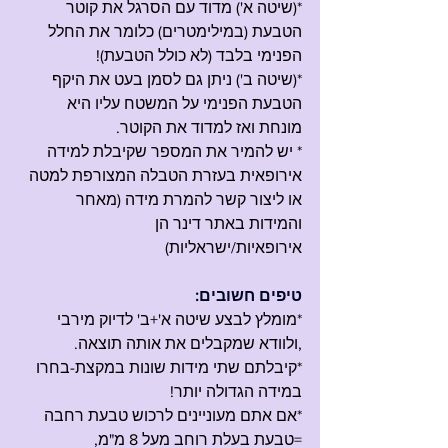
*(שיטה א') מדוד עם הסרגל את קוטר 
הטבעת (במילימטרים) כלומר את החלל 
הפנימי בלבד (לא כולל הטבעת)!
*(שיטה ב') ניתן גם לסמן בעט את היקף 
הטבעת הפנימי על המשטח עליו היא 
מונחת ואז למדוד את הקוטר.
* יש להמיר את המספר שקיבלת למידה 
אירופאית בעזרת הטבלה המצורפת למטה
או ליצור קשר להמרת מידה (מאחר 
והמידות באתר דינר הן 
אירופאיות/ישראליות)
טיפים חשובים:
*מומלץ לבצע שיטה א'+ב' לדיוק מירבי 
,ולוודא שמקבלים את אותה תוצאה.
*קיבלתם שתי מידות שונות במקצת-בחרו 
במידה הגדולה יותר!
*אם אתם מעוניינים לרכוש טבעת רחבה 
=טבעת בעלת רוחב מעל 8 מ"מ,