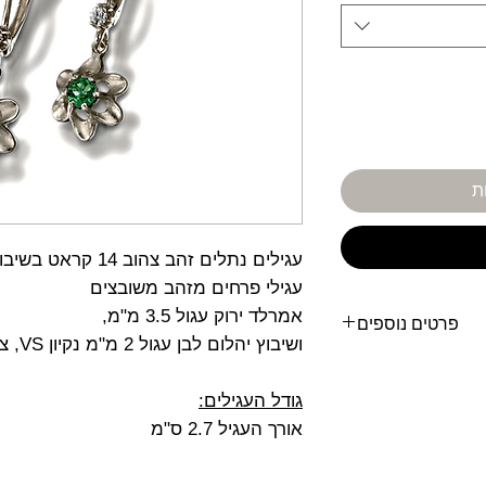
ת
עגילים נתלים זהב צהוב 14 קראט בשיבוץ אמרלד ויהלום לבן.
עגילי פרחים מזהב משובצים
אמרלד ירוק עגול 3.5 מ"מ,
פרטים נוספים
ושיבוץ יהלום לבן עגול 2 מ"מ נקיון VS, צבע F
ק עגול 3.5 מ"מ,
גודל העגילים:
F
אורך העגיל 2.7 ס"מ
ות לשנה- כפוף לתקנון.
שלח באריזה מהודרת.