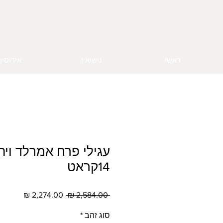
ראשי
נישואין
אירוסין
עגילי פרח אמרלד ויה
14קראט
מחיר
מחיר
 ‏2,584.00 ‏₪ 
רגיל
מבצע
סוג זהב
*