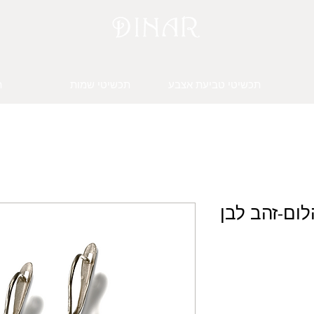
תכשיטי טביעת אצבע
תכשיטי שמות
ת
לום-זהב לבן