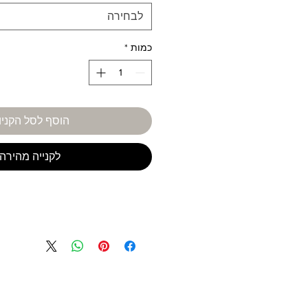
לבחירה
כמות
*
הוסף לסל הקניו
לקנייה מהירה
עגילים נתלים זהב לבן 14 קראט בשיבוץ אמרלד ויהלום לבן.
עגילי פרחים מזהב משובצים אמרלד ירו
ושיבוץ יהלום לבן עגול 2 מ"מ נקיון VS, צבע 
*אחרי
התכשיט נ