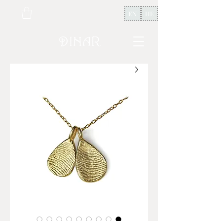
EN
HE