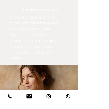
דינר עיצוב תכשיטים
סטודיו מעצבים המתמחה בטבעות
נישואין טבעות אירוסין תכשיטי טביעות
אצבע ,ותכשיטי יוקרה אופנתיים
בהתאמה אישית. הסטודיו משלב
עיצוב בעבודת יד עם טכניקות הייטק
עכשוויות, גישה הפותחת את עולם
התכשיטים ליצירות ייחודיות מגוונות
השראה.