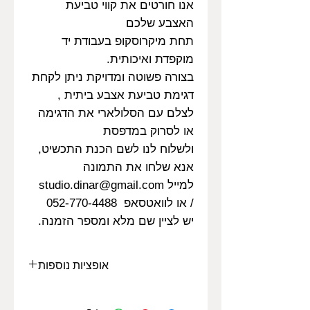
אנו חורטים את קווי טביעת
האצבע שלכם
תחת מיקרוסקופ בעבודת יד
מוקפדת ואיכותית.
בצורה פשוטה ומדויקת ניתן לקחת
דגימת טביעת אצבע ביתית ,
לצלם עם הסלולארי את הדגימה
או לסרוק במדפסת
ולשלוח לנו לשם הכנת התכשיט,
אנא שלחו את התמונה
למייל studio.dinar@gmail.com
/ או לוואטסאפ 052-770-4488
יש לציין שם מלא ומספר הזמנה.
אופציות נוספות
שילוב סוגי זהב:
אופציונלי- ניתן לייצר כל תליון בסוג זהב