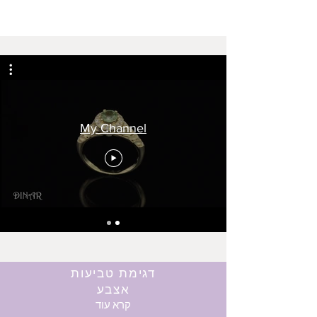
My Channel
דגימת טביעות
אצבע
קרא עוד