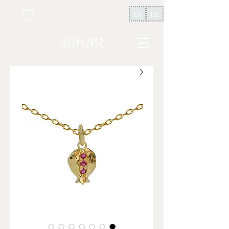
EN
HE