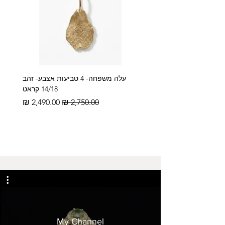
עלה משפחה- 4 טביעות אצבע- זהב
14/18 קראט
מחיר רגיל
מחיר מבצע
My Channel