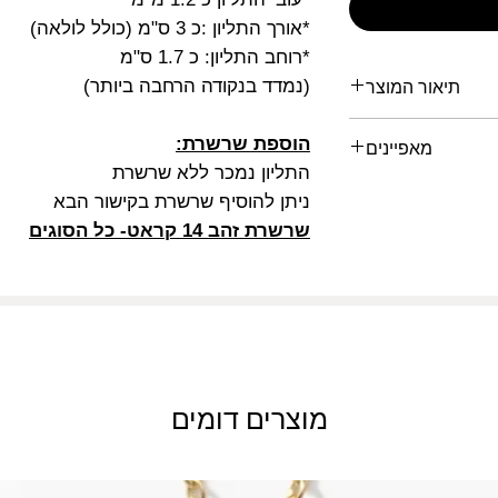
*אורך התליון :כ 3 ס"מ (כולל לולאה)
*רוחב התליון: כ 1.7 ס"מ
(נמדד בנקודה הרחבה ביותר)
תיאור המוצר
שלח באריזה מהודרת.
הוספת שרשרת:
מאפיינים
ן דוד מתנה לבר מצווה/
התליון נמכר ללא שרשרת
דוד / תליון בר מצווה /
 לגבר/ תליון בת מצווה/
ניתן להוסיף שרשרת בקישור הבא
מאפיין
/ דינר עיצוב תכשיטים
שרשרת זהב 14 קראט- כל הסוגים
דינר עיצוב תכשיטים
זהב
צבע
אחריות
מוצרים דומים