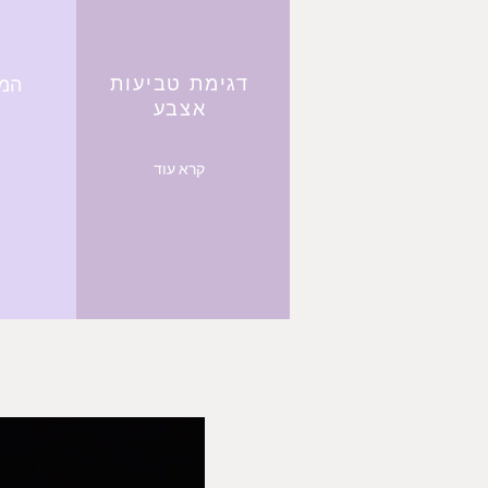
דגימת טביעות
המר
אצבע
קרא עוד