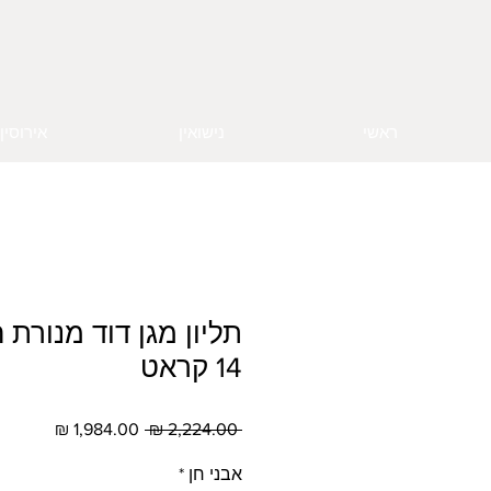
ראשי
נישואין
אירוסין
תליון מגן דוד מנורת
14 קראט
מחיר
מחיר
 ‏2,224.00 ‏₪ 
רגיל
מבצע
אבני חן
*