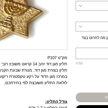
 כאן מה לחרוט בצד
מק"ט P107
0/50
תליון מגן דוד זהב 14 קראט משובץ רובי , זהב צהוב
תליון בצורת מגן דוד, מנורת שבעת הקני
במרכז מגן הדוד על רקע טקסטורת ריקוע
לולאת התליון משובצת לפי בחירתכם.
ת
גודל התליון:
*עובי התליון כ 1.2 מ"מ