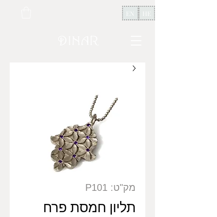
EN
HE
מק"ט: P101
תליון חמסת פרח