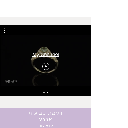
My Channel
דגימת טביעות
אצבע
קרא עוד