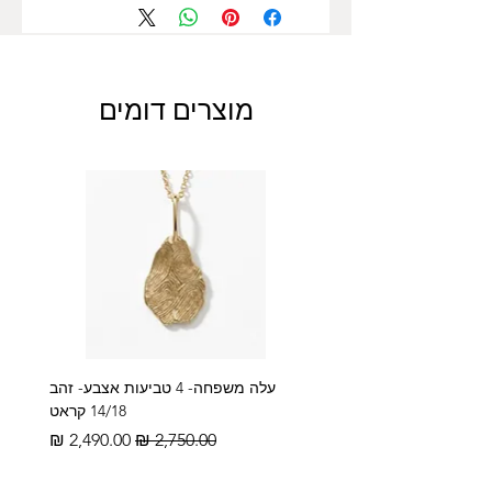
בת המצווה / אמא / היולדת המאושרת ,
הפתעה מיוחדת ליום האם/יום האישה
ומתנה
עם ערך מוסף של הערכה והוקרה
לאמא ולאישה האהובה.
מוצרים דומים
שליחת התכשיט:
התכשיט נשלח באריזה מהודרת.
תליוני חמסה
דינר עיצוב תכשיטים
קנייה מהנה
עלה משפחה- 4 טביעות אצבע- זהב
14/18 קראט
מחיר רגיל
מחיר מבצע