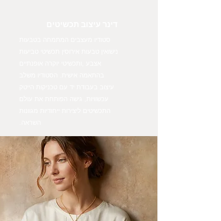
דינר עיצוב תכשיטים
סטודיו מעצבים המתמחה בטבעות
נישואין טבעות אירוסין תכשיטי טביעות
אצבע ,ותכשיטי יוקרה אופנתיים
בהתאמה אישית. הסטודיו משלב
עיצוב בעבודת יד עם טכניקות הייטק
עכשוויות, גישה הפותחת את עולם
התכשיטים ליצירות ייחודיות מגוונות
השראה.