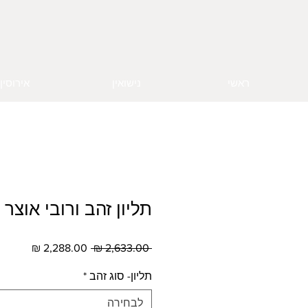
ראשי
נישואין
אירוסין
תליון זהב ורובי אוצר 
מחיר
מחיר
 ‏2,633.00 ‏₪ 
רגיל
מבצע
תליון- סוג זהב
*
לבחירה