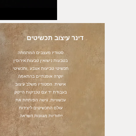
דינר עיצוב תכשיטים
סטודיו מעצבים המתמחה
בטבעות נישואין טבעות אירוסין
תכשיטי טביעות אצבע ,ותכשיטי
יוקרה אופנתיים בהתאמה
אישית. הסטודיו משלב עיצוב
בעבודת יד עם טכניקות הייטק
עכשוויות, גישה הפותחת את
עולם התכשיטים ליצירות
ייחודיות מגוונות השראה.