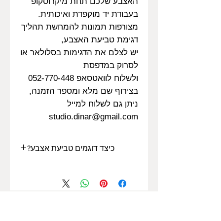
האצבע שלכם תחת מיקרוסקופ
בעבודת יד מוקפדת ואיכותית.
מצורפות תמונות להמחשת תהליך
דגימת טביעת האצבע,
יש לצלם את הדגימות בסלולאר או
לסרוק במדפסת
ולשלוח לוואטסאפ 052-770-448
בצירוף שם מלא ומספר הזמנה,
ניתן גם לשלוח למייל
studio.dinar@gmail.com
כיצד דוגמים טביעת אצבע?
להסבר על אופן לקיחת דגימת טביעת
אצבע בבית
לחצו כאן