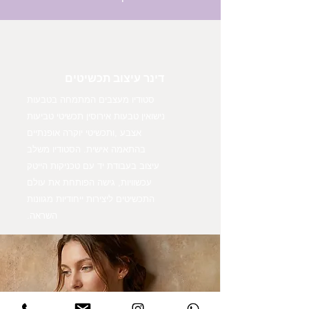
דינר עיצוב תכשיטים
סטודיו מעצבים המתמחה בטבעות
נישואין טבעות אירוסין תכשיטי טביעות
אצבע ,ותכשיטי יוקרה אופנתיים
בהתאמה אישית. הסטודיו משלב
עיצוב בעבודת יד עם טכניקות הייטק
עכשוויות, גישה הפותחת את עולם
התכשיטים ליצירות ייחודיות מגוונות
השראה.