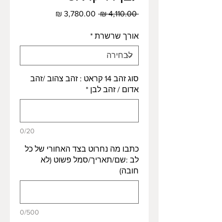
מחיר
מחיר
 ‏4,110.00 ‏₪ 
רגיל
מבצע
אורך שרשרת
*
סוג זהב 14 קראט : זהב צהוב /זהב
אדום / זהב לבן
*
0/20
כתבו מה נחרוט בצד האחורי של כל
לב :שם/תאריך/סמל פשוט (לא
חובה)
0/500