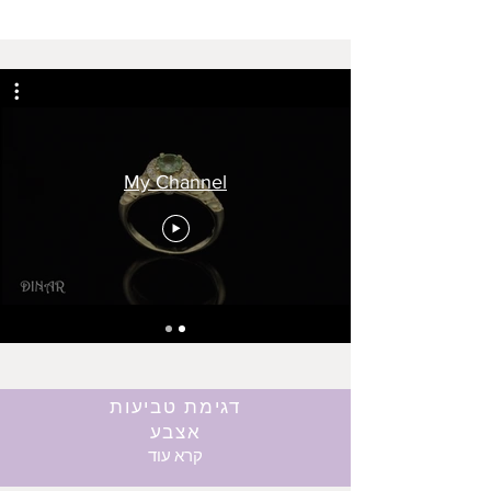
My Channel
דגימת טביעות
אצבע
קרא עוד