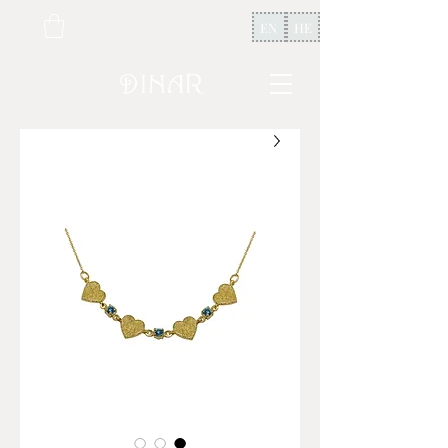
EN
HE