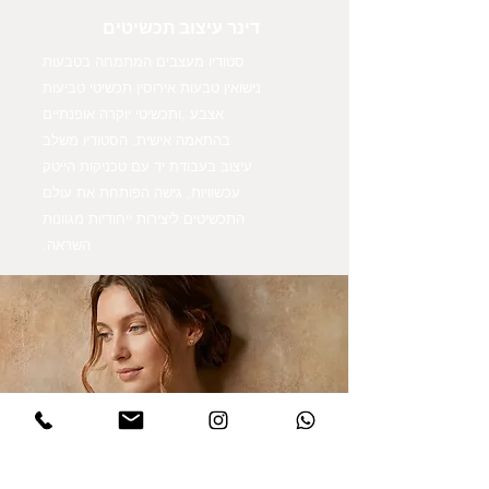
דינר עיצוב תכשיטים
סטודיו מעצבים המתמחה בטבעות
נישואין טבעות אירוסין תכשיטי טביעות
אצבע ,ותכשיטי יוקרה אופנתיים
בהתאמה אישית. הסטודיו משלב
עיצוב בעבודת יד עם טכניקות הייטק
עכשוויות, גישה הפותחת את עולם
התכשיטים ליצירות ייחודיות מגוונות
השראה.