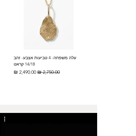
עלה משפחה- 4 טביעות אצבע- זהב
14/18 קראט
מחיר רגיל
מחיר מבצע