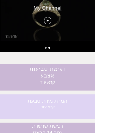
My Channel
דגימת טביעות
אצבע
קרא עוד
המרת מידת טבעת
קרא עוד
רכישת שרשרת
זהב 14 קראט