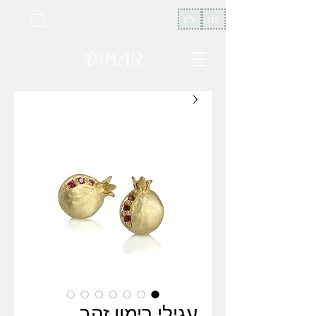
EN
HE
עגילי רימון זהב