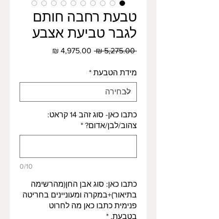
טבעת רחבה חותם
לגבר טביעת אצבע
מחיר
מחיר
 ‏5,275.00 ‏₪ 
רגיל
מבצע
מידת הטבעת
*
כתבו כאן- סוג זהב 14 קראט:
צהוב/לבן/אדום?
*
0/10
כתבו כאן: סוג אבן החן(מהרשימה
בתיאור)+במקרה ומעוניינים בחריטה
פנימית כתבו כאן מה לחרוט
בטבעת.
*