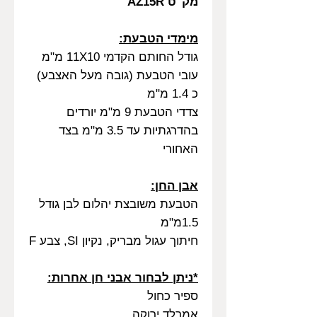
מק"ט AZ15R
מימדי הטבעת:
גודל החותם הקדמי 11X10 מ"מ
עובי הטבעת (גובה מעל האצבע)
כ 1.4 מ"מ
צדדי הטבעת 9 מ"מ יורדים
בהדרגתיות עד 3.5 מ"מ בצד
האחורי
אבן החן:
הטבעת משובצת יהלום לבן גודל
1.5מ"מ
חיתוך עגול מבריק, נקיון SI, צבע F
*ניתן לבחור אבני חן אחרות:
ספיר כחול
אמרלד ירוקה