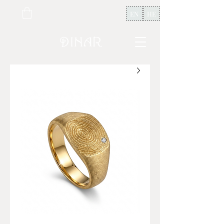
EN
HE