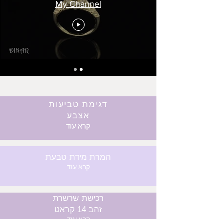
My Channel
דגימת טביעות
אצבע
קרא עוד
המרת מידת טבעת
קרא עוד
רכישת שרשרת
זהב 14 קראט