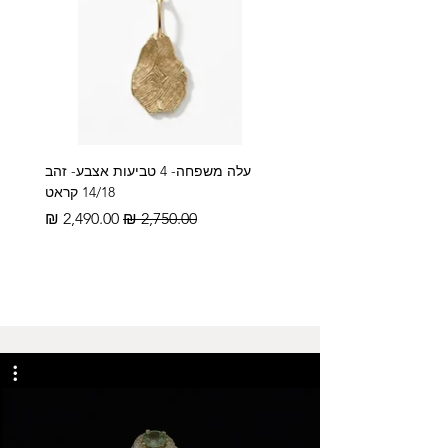
עלה משפחה- 4 טביעות אצבע- זהב
14/18 קראט
מחיר רגיל
מחיר מבצע