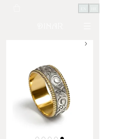
EN
HE