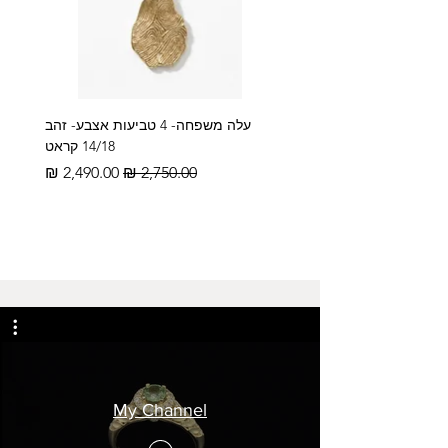
עלה משפחה- 4 טביעות אצבע- זהב
14/18 קראט
מחיר רגיל
מחיר מבצע
My Channel