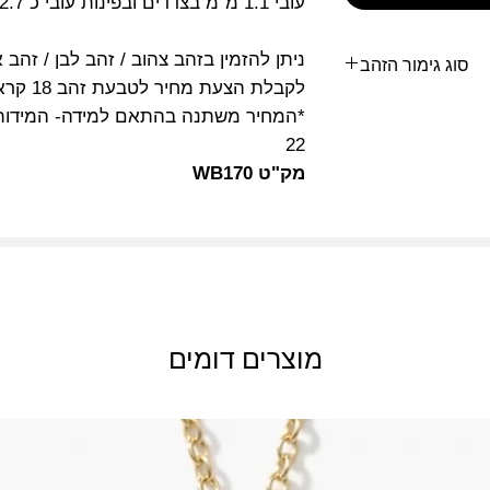
עובי 1.1 מ"מ בצדדים ובפינות עובי כ 2.7 מ"מ
ניתן להזמין בזהב צהוב / זהב לבן / זהב אדום 14
סוג גימור הזהב
לקבלת הצעת מחיר לטבעת זהב 18 קראט -
ימור מוברש בעל מרקם
*המחיר משתנה בהתאם למידה- המידות ה
מנצנץ,
22
וג גימור שונה מהמוצג
מק"ט WB170
בתמונה:
ימור מאט, גימור מרוקע
פציות לסוגי גימורים.
מוצרים דומים