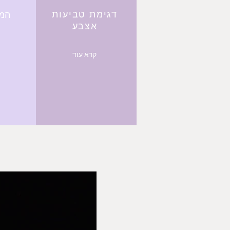
דגימת טביעות
המר
אצבע
קרא עוד