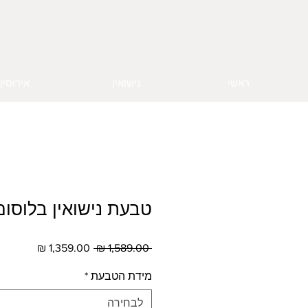
ראשי
נישואין
אירוסין
טבעת נישואין בלוסום
מחיר
מחיר
 ‏1,589.00 ‏₪ 
רגיל
מבצע
מידת הטבעת
*
לבחירה