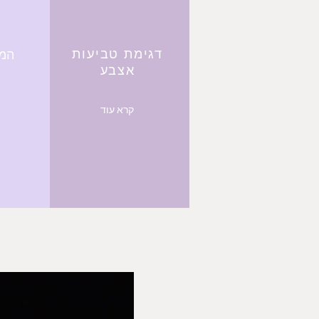
דגימת טביעות
המר
אצבע
קרא עוד