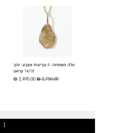
עלה משפחה- 4 טביעות אצבע- זהב
14/18 קראט
מחיר רגיל
מחיר מבצע