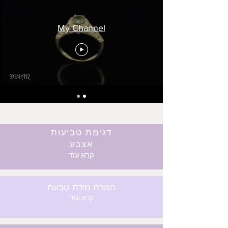
My Channel
דגימת טביעות
אצבע
קרא עוד
המרת מידת טבעת
קרא עוד