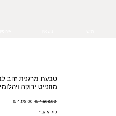
ראשי
נישואין
אירוסין
טבעת מרגנית זהב לבן
מוזנייט ירוקה ויהלומי
מחיר
מחיר
 ‏4,508.00 ‏₪ 
רגיל
מבצע
סוג הזהב
*