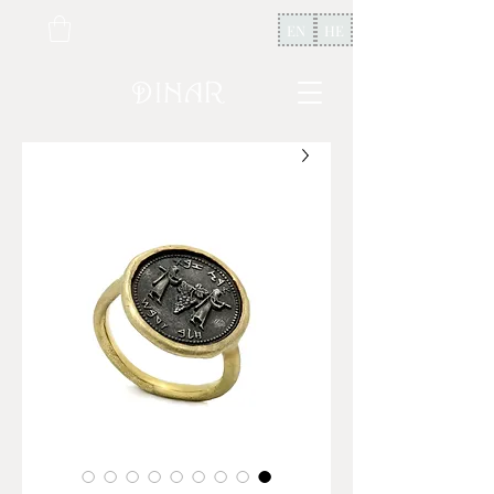
EN
HE