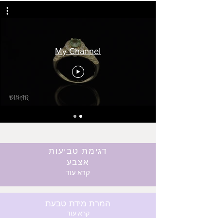
My Channel
דגימת טביעות
אצבע
קרא עוד
המרת מידת טבעת
קרא עוד