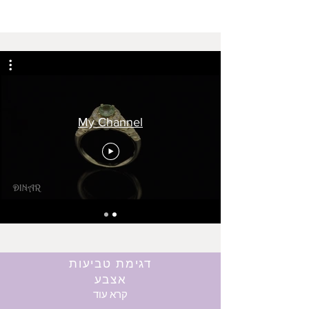
My Channel
דגימת טביעות
אצבע
קרא עוד