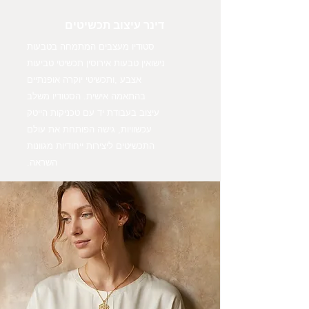
דינר עיצוב תכשיטים
סטודיו מעצבים המתמחה בטבעות
נישואין טבעות אירוסין תכשיטי טביעות
אצבע ,ותכשיטי יוקרה אופנתיים
בהתאמה אישית. הסטודיו משלב
עיצוב בעבודת יד עם טכניקות הייטק
עכשוויות, גישה הפותחת את עולם
התכשיטים ליצירות ייחודיות מגוונות
השראה.