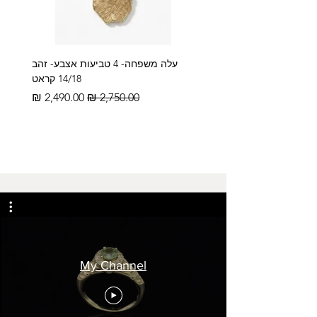
עלה משפחה- 4 טביעות אצבע- זהב
14/18 קראט
מחיר רגיל
מחיר מבצע
My Channel