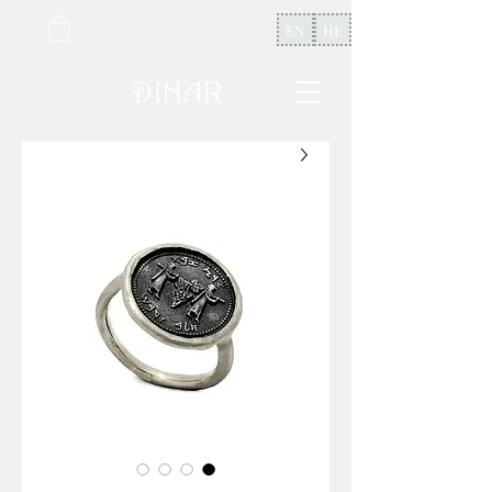
EN
HE