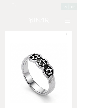
EN
HE