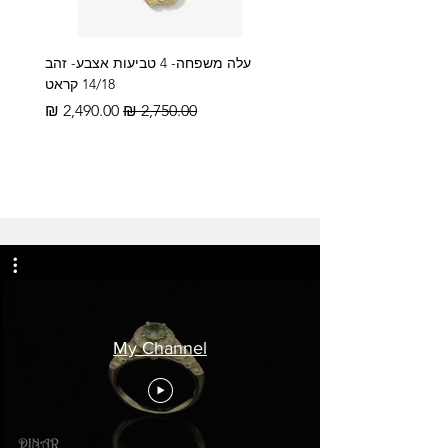
עלה משפחה- 4 טביעות אצבע- זהב
14/18 קראט
מחיר רגיל
מחיר מבצע
My Channel