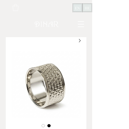
EN
HE