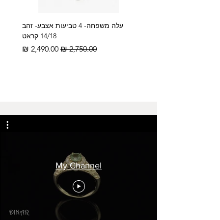
עלה משפחה- 4 טביעות אצבע- זהב
14/18 קראט
מחיר רגיל
מחיר מבצע
My Channel