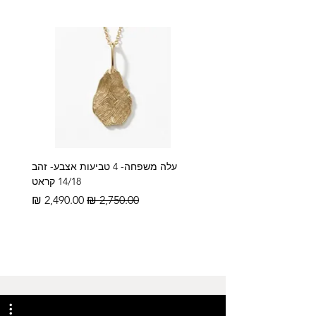
עלה משפחה- 4 טביעות אצבע- זהב
14/18 קראט
מחיר רגיל
מחיר מבצע