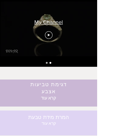
My Channel
דגימת טביעות
אצבע
קרא עוד
המרת מידת טבעת
קרא עוד