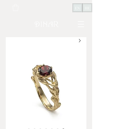
EN
HE