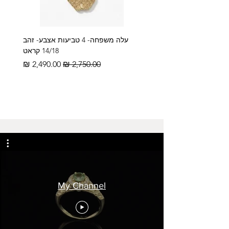
עלה משפחה- 4 טביעות אצבע- זהב
14/18 קראט
מחיר רגיל
מחיר מבצע
My Channel