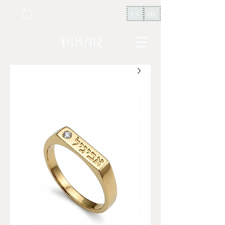
EN
HE