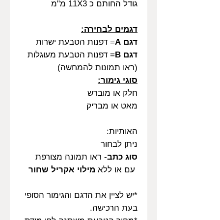
גודל החותם כ 11X3 מ"מ
דגמים לבחירה:
דגם A
= דפנות הטבעת ישרות
דגם B
= דפנות הטבעת מעוגלות
(ראו תמונות להמחשה)
סוגי גימור:
חלק או מוברש
מאט או מבריק
האותיות:
ניתן לבחור
סוג כתב
- ראו תמונה מצורפת
עם או ללא
מילוי אקריל שחור
*יש לציין את הדגם והגימור הסופי
בעת הרכישה.