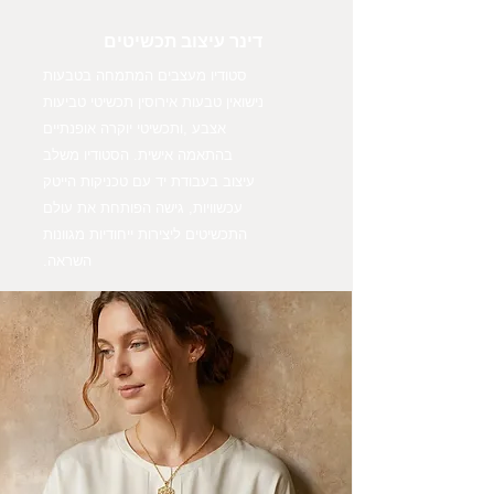
דינר עיצוב תכשיטים
סטודיו מעצבים המתמחה בטבעות
נישואין טבעות אירוסין תכשיטי טביעות
אצבע ,ותכשיטי יוקרה אופנתיים
בהתאמה אישית. הסטודיו משלב
עיצוב בעבודת יד עם טכניקות הייטק
עכשוויות, גישה הפותחת את עולם
התכשיטים ליצירות ייחודיות מגוונות
השראה.