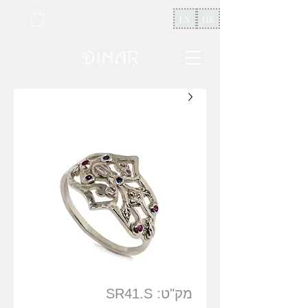
EN
HE
מק"ט: SR41.S