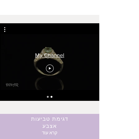
My Channel
דגימת טביעות
אצבע
קרא עוד