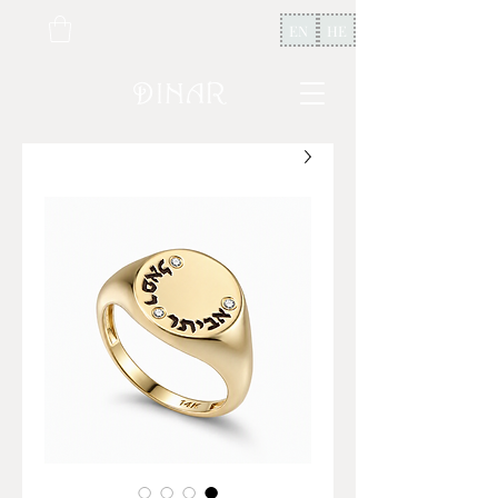
EN
HE