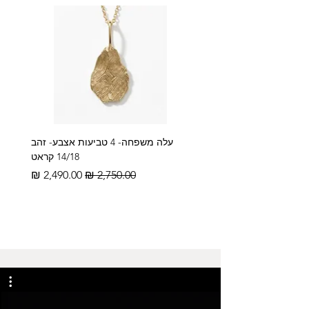
עלה משפחה- 4 טביעות אצבע- זהב
14/18 קראט
מחיר רגיל
מחיר מבצע