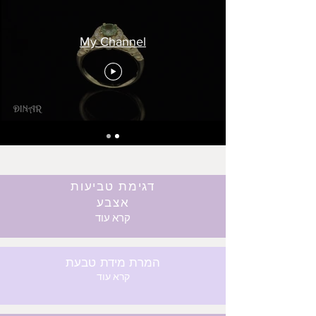
My Channel
דגימת טביעות
אצבע
קרא עוד
המרת מידת טבעת
קרא עוד