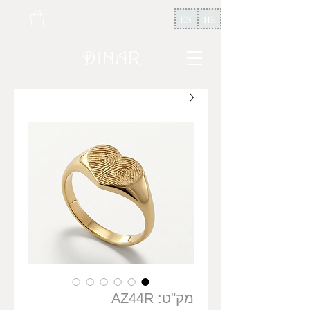
EN
HE
מק"ט: AZ44R