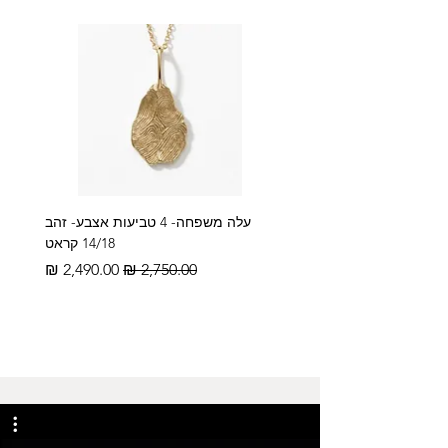
עלה משפחה- 4 טביעות אצבע- זהב
14/18 קראט
מחיר רגיל
מחיר מבצע