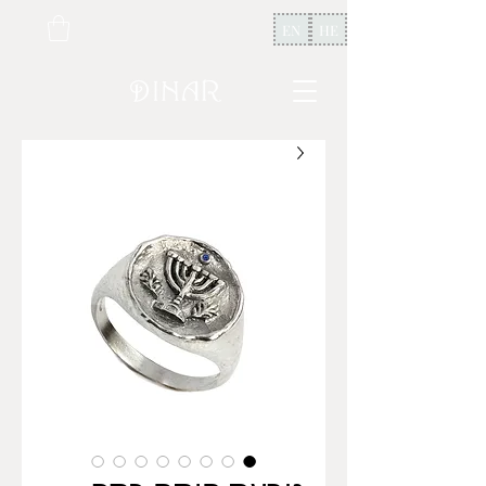
EN
HE