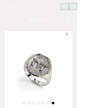
EN
HE