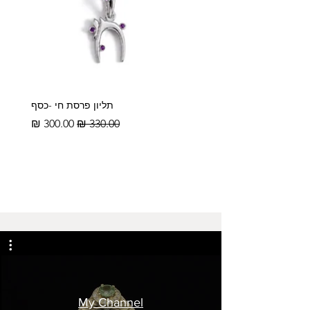
צבע F
הילה
נקיון VS
ל-18 קראט
אופציה לשדרוג
תליון פרסת חי -כסף
מחיר רגיל
מחיר מבצע
My Channel