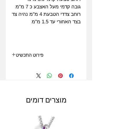
גובה קדמי מעל האצבע כ 7 מ"מ
רוחב צדדי הטבעת 4 מ"מ נהיה צד
בצד האחורי עד 1.5 מ"מ
פירוט התכשיט
פירוט
מאפיין
זהב 14 קראט
סוג זהב
לבן
מוצרים דומים
פנינה קוטר 4.5
סוג אבן מרכזית
מ"מ
15 יהלומים
דירוג יהלומי