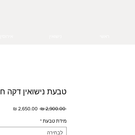
ראשי
נישואין
אירוסין
טבעת נישואין דקה חר
מחיר
מחיר
 ‏2,900.00 ‏₪ 
רגיל
מבצע
מידת טבעת
*
לבחירה