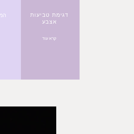
דגימת טביעות
המר
אצבע
קרא עוד