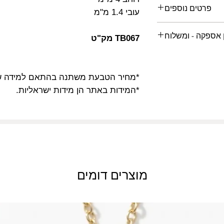
מאפיין
פרטים נוספים
עובי 1.4 מ"מ
סוג הזהב
התאמה אישית
 אספקה - ומשלוח
אישי לפי דרישת לקוח
TB067 מק"ט
תכשיט קיים, צרו קשר
 16 ימי עסקים
רוחב טבעת
לפרטים נוספים.
כ 2-5 ימי עסקים
*מחיר הטבעת משתנה בהתאם למידה ש
עובי טבעת
מידת הטבעת
נשלח באריזה מהודרת
*המידות באתר הן מידות ישראליות.
ן את הטבעת בכל מידה,
 לבירור עמידה בזמנים
ת המוצעות באתר- אנא
צרו קשר
מוצרים דומים