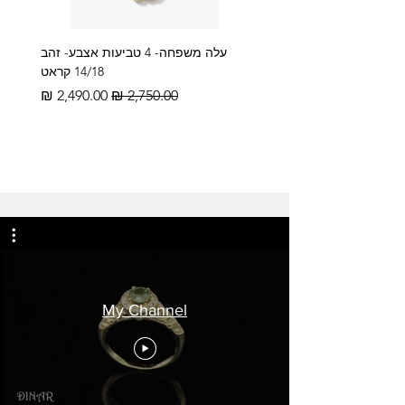
עלה משפחה- 4 טביעות אצבע- זהב
14/18 קראט
מחיר רגיל
מחיר מבצע
My Channel