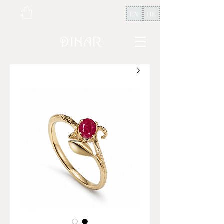
EN
HE