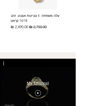
עלה משפחה- 4 טביעות אצבע- זהב
14/18 קראט
מחיר רגיל
מחיר מבצע
My Channel