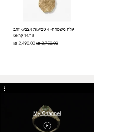
עלה משפחה- 4 טביעות אצבע- זהב
14/18 קראט
מחיר רגיל
מחיר מבצע
My Channel