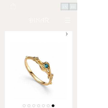
EN
HE