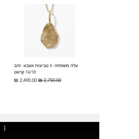
עלה משפחה- 4 טביעות אצבע- זהב
14/18 קראט
מחיר רגיל
מחיר מבצע