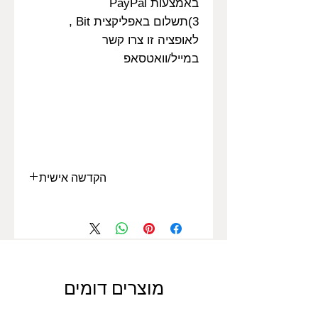
באמצעות PayPal
3)תשלום באפליקצית Bit ,
לאופציה זו צרו קשר
במייל/וואטסאפ
הקדשה אישית
ניתן לחרוט בגב התליון הקדשה אישית
עד 6 אותיות/מספרים
לדוגמה: שם/ תאריך לידה
*ניתן לחרוט סמל פשוט , לדוגמה: לב
מוצרים דומים