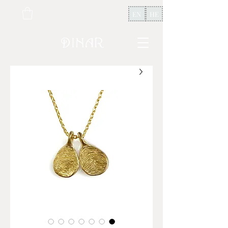
EN
HE