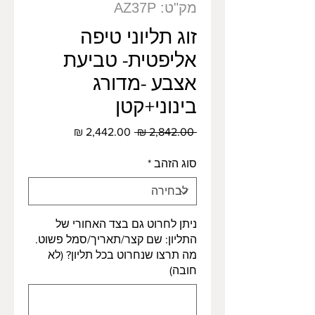
מק"ט: AZ37P
זוג תליוני טיפה
אליפטית- טביעת
אצבע -מדורג
בינוני+קטן
מחיר
מחיר
 ‏2,842.00 ‏₪ 
רגיל
מבצע
סוג הזהב
*
ניתן לחרוט גם בצד האחורי של
התליון: שם קצר/תאריך/סמל פשוט.
מה תרצו שנחרוט בכל תליון? (לא
חובה)