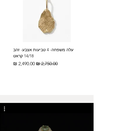
עלה משפחה- 4 טביעות אצבע- זהב
14/18 קראט
מחיר רגיל
מחיר מבצע