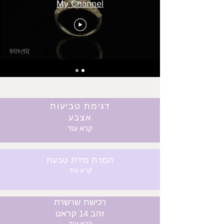
My Channel
דגימת טביעות
אצבע
קרא עוד
המרת מידת טבעת
קרא עוד
רכישת שרשרת
זהב 14 קראט