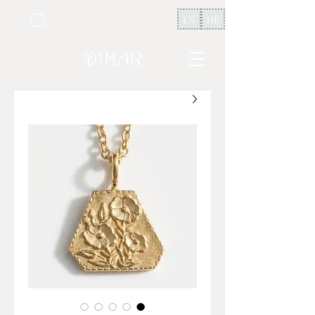
EN
HE