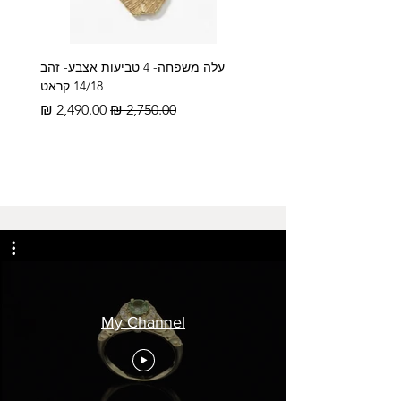
ל-18 קראט
אופציה
לשדרוג
עלה משפחה- 4 טביעות אצבע- זהב
14/18 קראט
מחיר רגיל
מחיר מבצע
My Channel