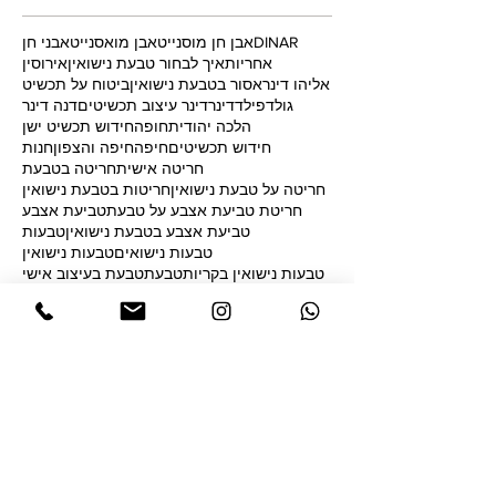
חיפוש לפי תגיות
DINAR
אבן חן מוסנייט
אבן מואסנייט
אבני חן
אחריות
איך לבחור טבעת נישואין
אירוסין
אליהו דינר
אסור בטבעת נישואין
ביטוח על תכשיט
גולדפילד
דינר
דינר עיצוב תכשיטים
דנה דינר
הלכה יהודית
חופה
חידוש תכשיט ישן
חידוש תכשיטים
חיפה
חיפה והצפון
חנות
חריטה אישית
חריטה בטבעת
חריטה על טבעת נישואין
חריטות בטבעת נישואין
חריטת טביעת אצבע על טבעת
טביעת אצבע
טביעת אצבע בטבעת נישואין
טבעות
טבעות נישואים
טבעות נישואין
טבעות נישואין בקריות
טבעת
טבעת בעיצוב אישי
טבעת כשרה
טבעת לא כשרה
טבעת מעוצבת
טבעת נישואים
טבעת נישואין
טבעת נישואין בעיצוב אישי
טבעת נישואין חלומית
טבעת נישואין כשרה
טבעת נישואין מחיר
טבעת נישואין מעוצבת
טבעת נישואין קלאסית
טבעת פרח החיים
טבעתנישואין
יהלום
יהלום מוסנייט
יהלומים
יצירת תכשיט
לעצב
מדידת טבעת
מהי אבן המוסנייט
מהי מידת הטבעת
מואסנייט